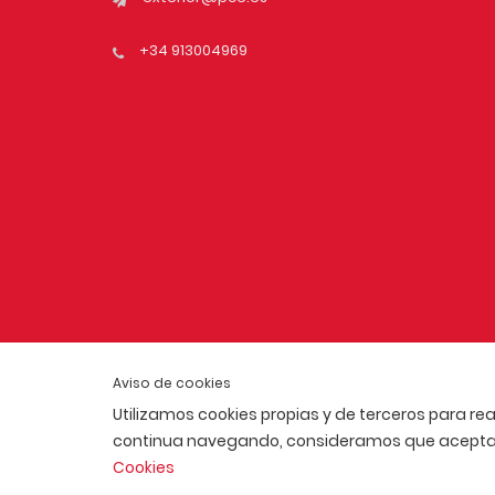
+34 913004969
Aviso de cookies
Utilizamos cookies propias y de terceros para rea
continua navegando, consideramos que acepta s
Cookies
ACTUALIDAD
AFÍLIATE
POLÍTICA DE COOKIES
POLÍTI