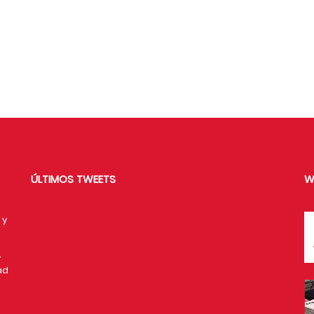
ÚLTIMOS TWEETS
W
 y
a
,
ad