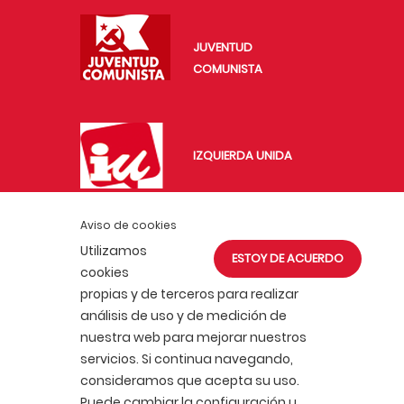
JUVENTUD
COMUNISTA
IZQUIERDA UNIDA
Aviso de cookies
IU EXTERIOR
Utilizamos
ESTOY DE ACUERDO
cookies
propias y de terceros para realizar
análisis de uso y de medición de
nuestra web para mejorar nuestros
servicios. Si continua navegando,
ACTUALIDAD
AFÍLIATE
consideramos que acepta su uso.
POLÍTICA DE COOKIES
Puede cambiar la configuración u