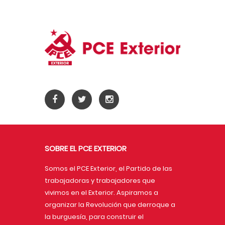
SOBRE EL PCE EXTERIOR
Somos el PCE Exterior, el Partido de las
trabajadoras y trabajadores que
vivimos en el Exterior. Aspiramos a
organizar la Revolución que derroque a
la burguesía, para construir el