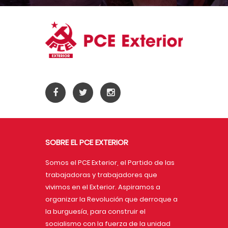
SOBRE EL PCE EXTERIOR
Somos el PCE Exterior, el Partido de las
trabajadoras y trabajadores que
vivimos en el Exterior. Aspiramos a
organizar la Revolución que derroque a
la burguesía, para construir el
socialismo con la fuerza de la unidad