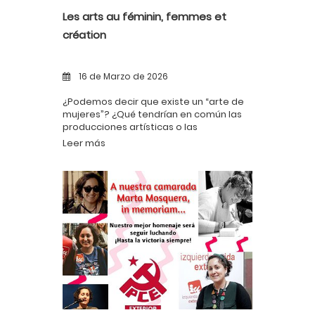
Les arts au féminin, femmes et
création
16 de Marzo de 2026
¿Podemos decir que existe un “arte de
mujeres”? ¿Qué tendrían en común las
producciones artísticas o las
condiciones de creación de las artistas
Leer más
mujeres?