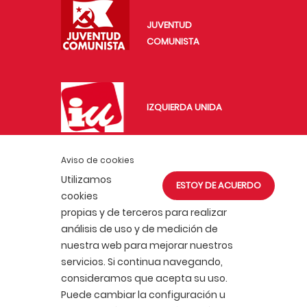
JUVENTUD
COMUNISTA
IZQUIERDA UNIDA
Aviso de cookies
IU EXTERIOR
Utilizamos
ESTOY DE ACUERDO
cookies
propias y de terceros para realizar
análisis de uso y de medición de
nuestra web para mejorar nuestros
servicios. Si continua navegando,
ACTUALIDAD
AFÍLIATE
consideramos que acepta su uso.
POLÍTICA DE COOKIES
Puede cambiar la configuración u
POLÍTICA DE PRIVACIDAD
AVISO LEGAL