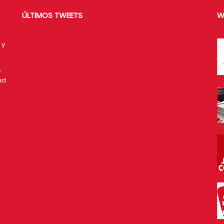
ÚLTIMOS TWEETS
W
 y
a
,
ad