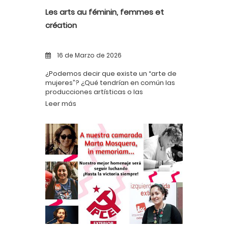
Les arts au féminin, femmes et
création
16 de Marzo de 2026
¿Podemos decir que existe un “arte de
mujeres”? ¿Qué tendrían en común las
producciones artísticas o las
condiciones de creación de las artistas
Leer más
mujeres?