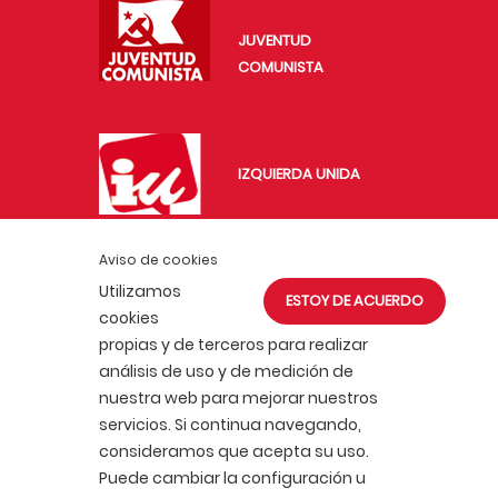
JUVENTUD
COMUNISTA
IZQUIERDA UNIDA
Aviso de cookies
IU EXTERIOR
Utilizamos
ESTOY DE ACUERDO
cookies
propias y de terceros para realizar
análisis de uso y de medición de
nuestra web para mejorar nuestros
servicios. Si continua navegando,
ACTUALIDAD
AFÍLIATE
consideramos que acepta su uso.
POLÍTICA DE COOKIES
Puede cambiar la configuración u
POLÍTICA DE PRIVACIDAD
AVISO LEGAL