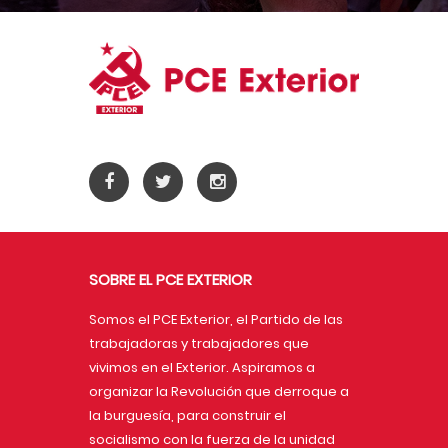
SOBRE EL PCE EXTERIOR
Somos el PCE Exterior, el Partido de las
trabajadoras y trabajadores que
vivimos en el Exterior. Aspiramos a
organizar la Revolución que derroque a
la burguesía, para construir el
socialismo con la fuerza de la unidad